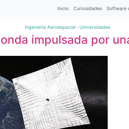
Inicio
Curiosidades
Software d
Ingeniería Aeroespacial
·
Universidades
 sonda impulsada por una