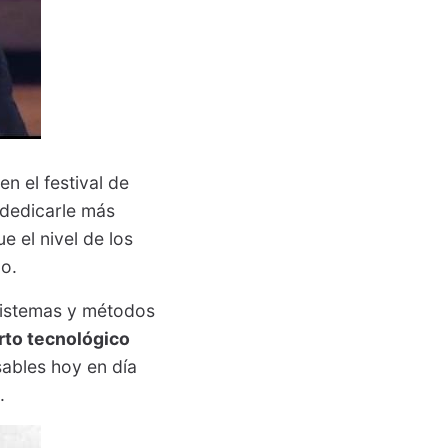
n el festival de
 dedicarle más
e el nivel de los
mo.
 sistemas y métodos
rto tecnológico
sables hoy en día
.