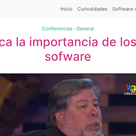
Inicio
Curiosidades
Software d
Conferencias
·
General
ca la importancia de los
sofware