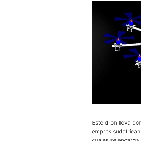
Este dron lleva p
empres sudafricana
cuales se encarga 