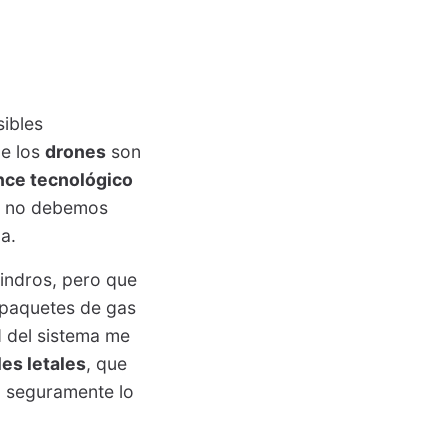
sibles
ue los
drones
son
nce tecnológico
so no debemos
a.
lindros, pero que
 paquetes de gas
d del sistema me
les letales
, que
a seguramente lo