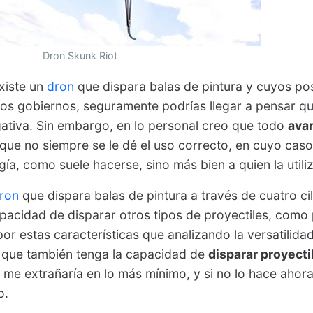
Dron Skunk Riot
existe un
dron
que dispara balas de pintura y cuyos po
os gobiernos, seguramente podrías llegar a pensar q
ativa. Sin embargo, en lo personal creo que todo
ava
nque no siempre se le dé el uso correcto, en cuyo ca
gía, como suele hacerse, sino más bien a quien la utiliz
ron
que dispara balas de pintura a través de cuatro ci
apacidad de disparar otros tipos de proyectiles, como
por estas características que analizando la versatilida
que también tenga la capacidad de
disparar proyecti
 me extrañaría en lo más mínimo, y si no lo hace ahor
o.