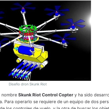
Diseño dron Skunk Riot
or nombre
Skunk Riot Control Copter
y ha sido desarro
. Para operarlo se requiere de un equipo de dos pers
de los controles de vuelo, y la otra de buscar los obje