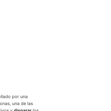
llado por una
onas, una de las
tivos y
disparar
los