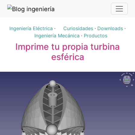
Ingeniería Eléctrica
·
Curiosidades
·
Downloads
·
Ingeniería Mecánica
·
Productos
Imprime tu propia turbina
esférica