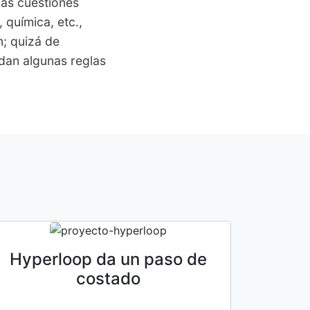
las cuestiones
a, química, etc.,
n; quizá de
dan algunas reglas
Hyperloop da un paso de
costado