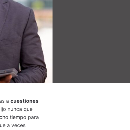
cas a
cuestiones
dijo nunca que
ucho tiempo para
que a veces