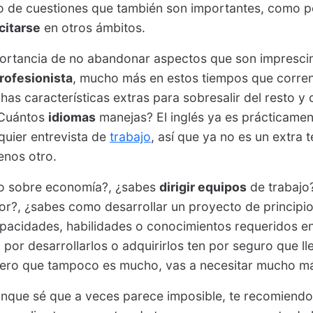
po de cuestiones que también son importantes, como p
citarse
en otros ámbitos.
portancia de no abandonar aspectos que son imprescin
rofesionista
, mucho más en estos tiempos que corre
has características extras para sobresalir del resto y
¿Cuántos
idiomas
manejas? El inglés ya es prácticamen
quier entrevista de
trabajo
, así que ya no es un extra 
enos otro.
o sobre economía?, ¿sabes
dirigir equipos
de trabajo
or?, ¿sabes como desarrollar un proyecto de principio
acidades, habilidades o conocimientos requeridos en 
por desarrollarlos o adquirirlos ten por seguro que l
 pero que tampoco es mucho, vas a necesitar mucho m
unque sé que a veces parece imposible, te recomiendo