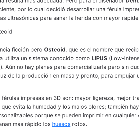
da resulta más adecuada. Pero para el diseñador
Deni
ciente, por lo cual decidió desarrollar una férula impr
s ultrasónicas para sanar la herida con mayor rapide
ncia ficción pero
Osteoid
, que es el nombre que recibe
ula utiliza un sistema conocido como
LIPUS
(Low-Intens
. Aún no hay planes para comercializarla pero sin du
luz de la producción en masa y pronto, para empujar 
s férulas impresas en 3D son: mayor ligereza, mejor tr
 lo que evita la humedad y los malos olores; también ha
sonalizables porque se pueden imprimir en cualquier 
anan más rápido los
huesos
rotos.