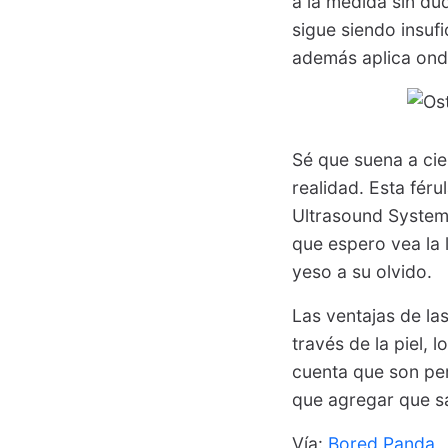
a la medida sin du
sigue siendo insufi
además aplica onda
Sé que suena a cie
realidad. Esta fér
Ultrasound System)
que espero vea la 
yeso a su olvido.
Las ventajas de la
través de la piel,
cuenta que son per
que agregar que s
Vía:
Bored Panda