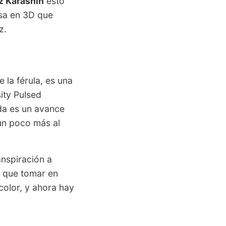
z Karashin
esto
esa en 3D que
z.
 la férula, es una
ity Pulsed
da es un avance
un poco más al
anspiración a
y que tomar en
color, y ahora hay