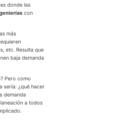
res donde las
genierías
con
ias más
requieren
s, etc. Resulta que
tienen baja demanda
s? Pero como
a sería: ¿qué hacer
más demanda
planeación a todos
omplicado.