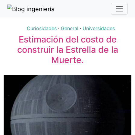
Curiosidades
·
General
·
Universidades
Estimación del costo de
construir la Estrella de la
Muerte.