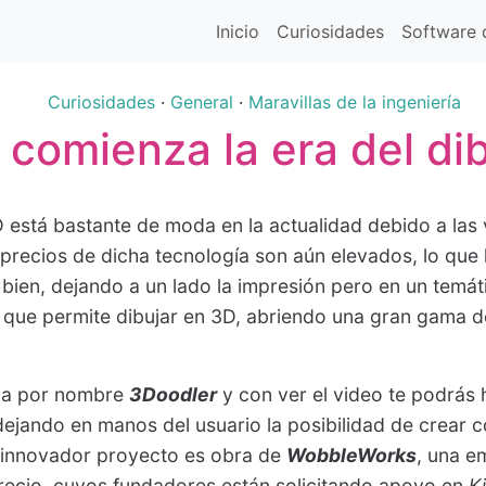
Inicio
Curiosidades
Software d
Curiosidades
·
General
·
Maravillas de la ingeniería
 comienza la era del di
 está bastante de moda en la actualidad debido a las 
 precios de dicha tecnología son aún elevados, lo que
 bien, dejando a un lado la impresión pero en un temáti
o que permite dibujar en 3D, abriendo una gran gama 
eva por nombre
3Doodler
y con ver el video te podrás 
ejando en manos del usuario la posibilidad de crear 
l innovador proyecto es obra de
WobbleWorks
, una e
recio, cuyos fundadores están solicitando apoyo en
K