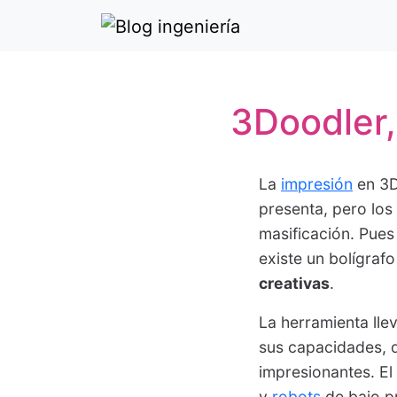
3Doodler,
La
impresión
en 3D
presenta, pero los
masificación. Pues
existe un bolígraf
creativas
.
La herramienta ll
sus capacidades, d
impresionantes. E
y
robots
de bajo p