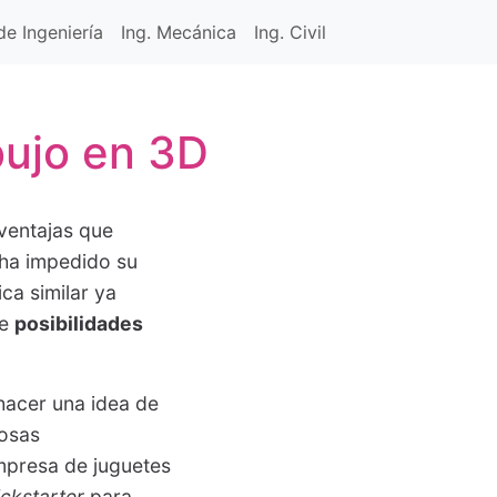
e Ingeniería
Ing. Mecánica
Ing. Civil
bujo en 3D
ventajas que
 ha impedido su
ca similar ya
de
posibilidades
hacer una idea de
cosas
mpresa de juguetes
ickstarter
para