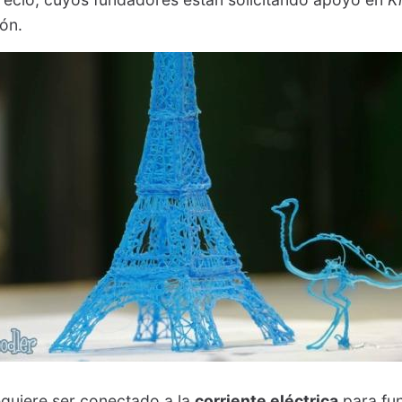
ión.
requiere ser conectado a la
corriente eléctrica
para fun