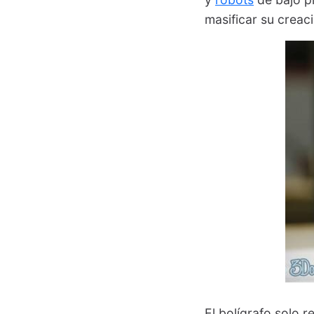
masificar su creac
El bolígrafo solo 