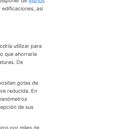
 disponer de
vidrios
 edificaciones, así
dría utilizar para
lo que ahorraría
aturas. De
ositan gotas de
 ve reducida. En
 nanómetros
cepción de sus
tos por miles de