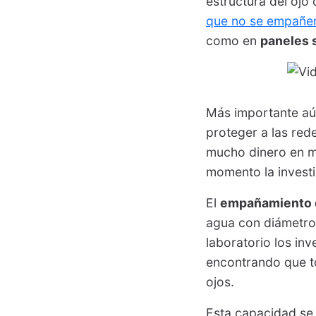
estructura del oj
que no se empañe
como en
paneles 
Más importante aún
proteger a las red
mucho dinero en m
momento la invest
El
empañamiento d
agua con diámetro 
laboratorio los in
encontrando que t
ojos.
Esta capacidad se