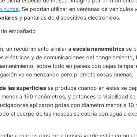
o de dicha especie de mosca. Imagina por un momento
n nunca
. Se podrían utilizar en ventanas de vehículos y
solares
y pantallas de dispositivos electrónicos.
, un recubrimiento similar a
escala nanométrica
se po
es eléctricas y de comunicaciones del congelamiento, 
antenimiento, sobre todo en países con bajas temper
igación va comenzando pero promete cosas buenas.
e las superficies
se produce cuando en estas se dep
menor a 190 nanómetros, y entonces la visibilidad se
vestigadores aplicaron gotas con diámetro menor a 10
odo el cuerpo de las moscas se cubría con agua a ex
 debe a que los ojos de la mosca verde están compues