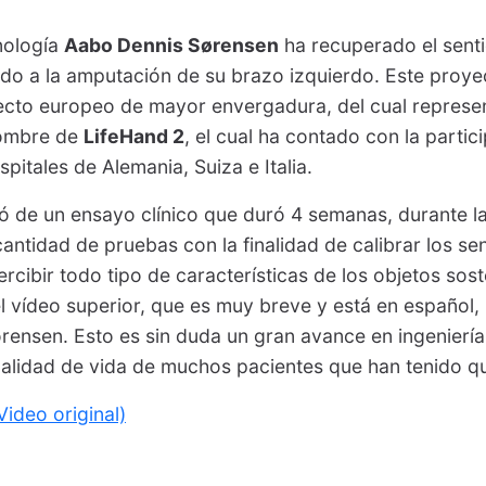
nología
Aabo Dennis Sørensen
ha recuperado el senti
do a la amputación de su brazo izquierdo. Este proye
cto europeo de mayor envergadura, del cual represen
nombre de
LifeHand 2
, el cual ha contado con la partic
pitales de Alemania, Suiza e Italia.
ió de un ensayo clínico que duró 4 semanas, durante l
cantidad de pruebas con la finalidad de calibrar los se
rcibir todo tipo de características de los objetos sos
el vídeo superior, que es muy breve y está en español
ørensen. Esto es sin duda un gran avance en ingenierí
calidad de vida de muchos pacientes que han tenido 
Video original)