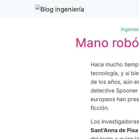
Ingenie
Mano robót
Hace mucho tiemp
tecnología, y si b
de los años, aún e
detective Spooner 
europeos han pres
ficción.
Los investigadore
Sant’Anna de Pisa
del tacto a quien l