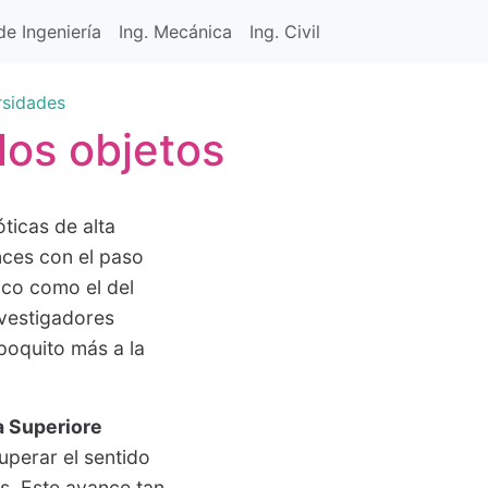
e Ingeniería
Ing. Mecánica
Ing. Civil
rsidades
los objetos
ticas de alta
nces con el paso
ico como el del
nvestigadores
oquito más a la
a Superiore
uperar el sentido
os. Este avance tan