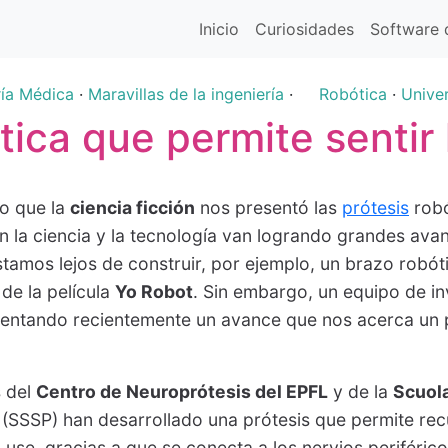
Inicio
Curiosidades
Software d
ría Médica
·
Maravillas de la ingeniería
·
Robótica
·
Unive
ica que permite sentir 
o que la
ciencia ficción
nos presentó las
prótesis
robó
ien la ciencia y la tecnología van logrando grandes ava
stamos lejos de construir, por ejemplo, un brazo robót
de la película
Yo Robot
. Sin embargo, un equipo de i
entando recientemente un avance que nos acerca un p
s del
Centro de Neuroprótesis del EPFL
y de la
Scuol
(SSSP) han desarrollado una prótesis que permite rec
a use, gracias a que se conecta a los nervios periféric