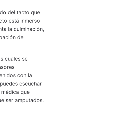
do del tacto que
cto está inmerso
ta la culminación,
ipación de
as cuales se
nsores
tenidos con la
, puedes escuchar
a médica que
que ser amputados.