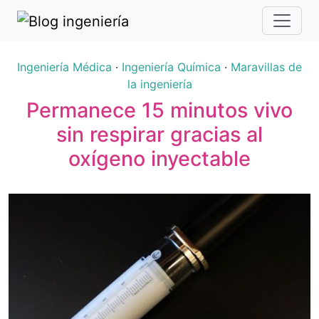
Ingeniería Médica
·
Ingeniería Química
·
Maravillas de
la ingeniería
Permanece 15 minutos vivo
sin respirar gracias al
oxígeno inyectable