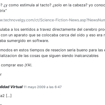
? ¿y como estimula al tacto? ¿solo en la cabeza? yo conoc
rix”
ww.technovelgy.com/ct/Science-Fiction-News.asp?NewsN
ulaba a los sentidos a travez directamente del cerebro pr
con un aparato que se colocaba cerca del oido y eso era
aba sumergido en software.
modos en estos tiempos de resecion seria bueno para las 
ializacion de las cosas que siguen siendo inalcanzables
 comprar eso ¡YA!.
r
idad Virtual
11 mayo 2009 a las 6:47
ia2 […]
r