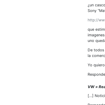
¿un casco
Sony “Mat
http://w
que estim
imagenes 
uno qued
De todos 
la comerc
Yo quiero
Responde
VW » Real
[…] Notic
Responde