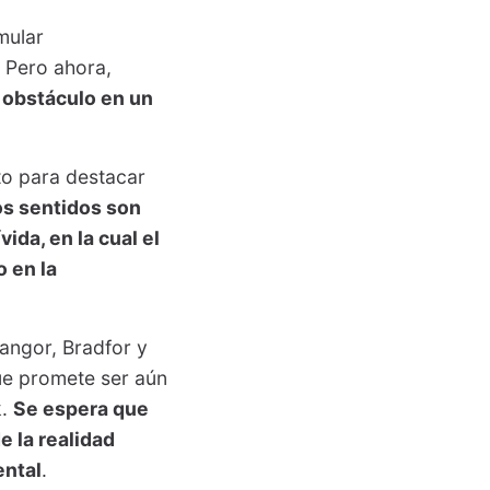
mular
 Pero ahora,
 obstáculo en un
to para destacar
os sentidos son
ida, en la cual el
o en la
angor, Bradfor y
que promete ser aún
k.
Se espera que
e la realidad
ental
.