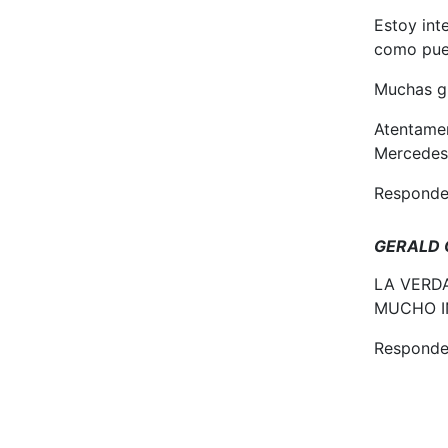
Estoy int
como pued
Muchas gr
Atentame
Mercedes
Responde
GERALD
LA VERD
MUCHO I
Responde