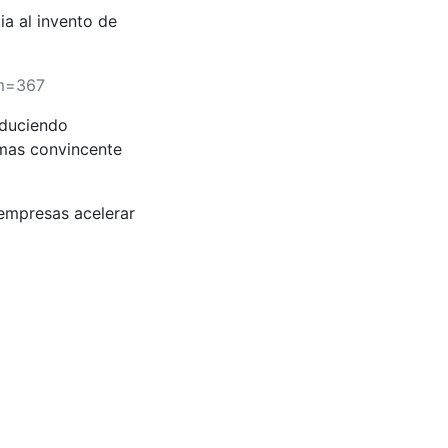
ia al invento de
um=367
oduciendo
 mas convincente
empresas acelerar