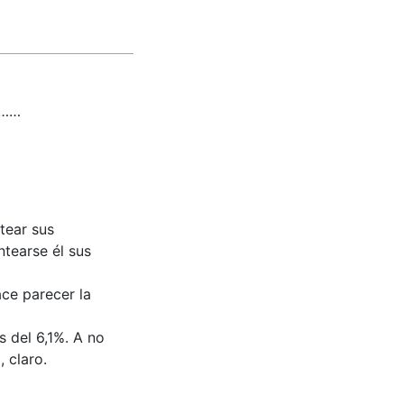
………
tear sus
tearse él sus
ce parecer la
 del 6,1%. A no
 claro.