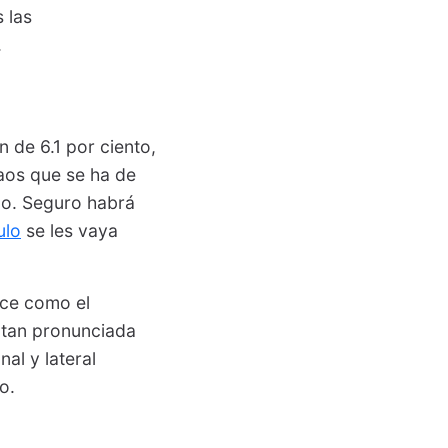
 las
.
n de 6.1 por ciento,
caos que se ha de
do. Seguro habrá
ulo
se les vaya
oce como el
 tan pronunciada
al y lateral
o.