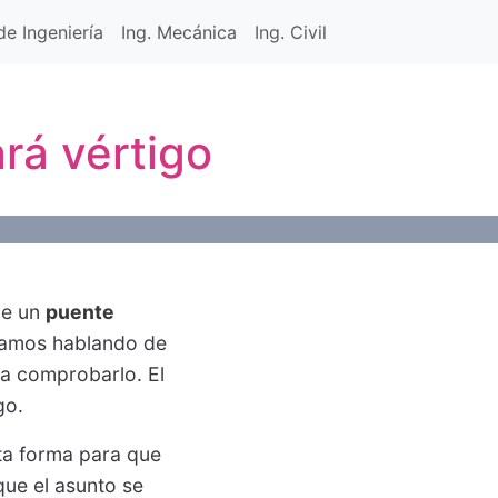
e Ingeniería
Ing. Mecánica
Ing. Civil
rá vértigo
de un
puente
stamos hablando de
ra comprobarlo. El
go.
ta forma para que
ue el asunto se