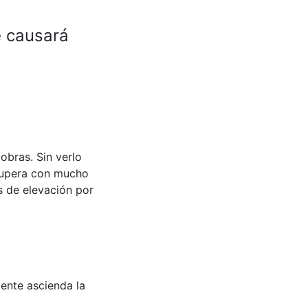
e causará
obras. Sin verlo
e supera con mucho
os de elevación por
mente ascienda la