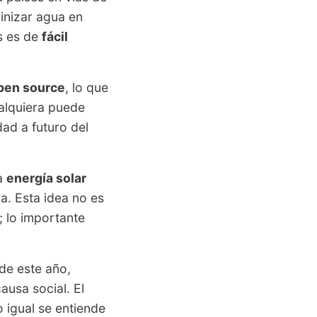
inizar agua en
s es de
fácil
pen source
, lo que
ualquiera puede
dad a futuro del
la
energía solar
ua. Esta idea no es
 lo importante
de este año,
usa social. El
o igual se entiende