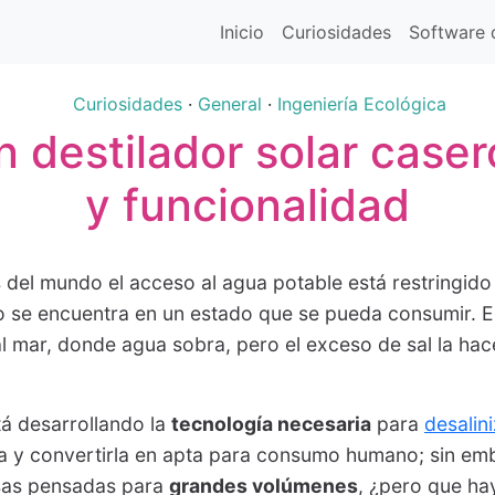
Inicio
Curiosidades
Software d
Curiosidades
·
General
·
Ingeniería Ecológica
n destilador solar case
y funcionalidad
del mundo el acceso al agua potable está restringido
 se encuentra en un estado que se pueda consumir. E
l mar, donde agua sobra, pero el exceso de sal la hac
á desarrollando la
tecnología necesaria
para
desalin
a y convertirla en apta para consumo humano; sin em
sas pensadas para
grandes volúmenes
, ¿pero que ha