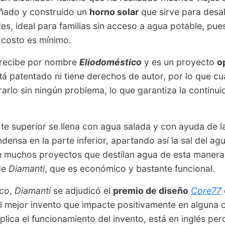
eñado y construido un
horno solar
que sirve para desal
s, ideal para familias sin acceso a agua potable, pue
 costo es mínimo.
r recibe por nombre
Eliodoméstico
y es un proyecto
o
stá patentado ni tiene derechos de autor, por lo que c
arlo sin ningún problema, lo que garantiza la continui
te superior se llena con agua salada y con ayuda de 
ensa en la parte inferior, apartando así la sal del ag
n muchos proyectos que destilan agua de esta manera;
de
Diamanti
, que es económico y bastante funcional.
ico
,
Diamanti
se adjudicó el
premio de diseño
Core77
 mejor invento que impacte positivamente en alguna ca
lica el funcionamiento del invento, está en inglés per