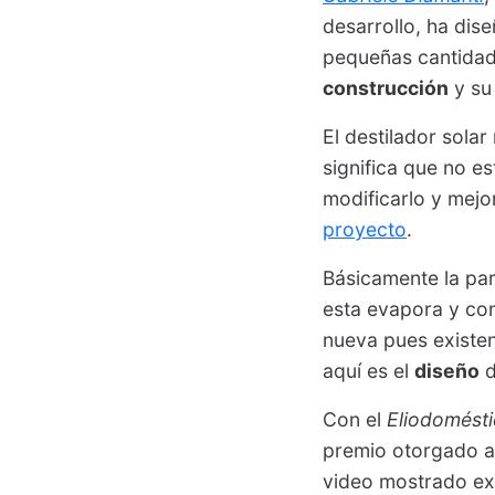
desarrollo, ha dis
pequeñas cantidade
construcción
y su
El destilador sola
significa que no e
modificarlo y mejor
proyecto
.
Básicamente la par
esta evapora y cond
nueva pues existe
aquí es el
diseño
Con el
Eliodomést
premio otorgado al
video mostrado exp