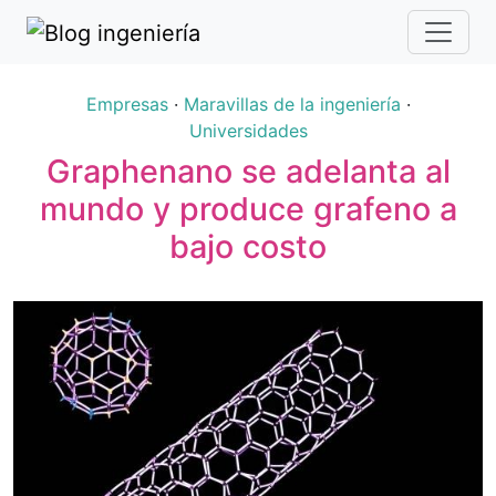
Empresas
·
Maravillas de la ingeniería
·
Universidades
Graphenano se adelanta al
mundo y produce grafeno a
bajo costo