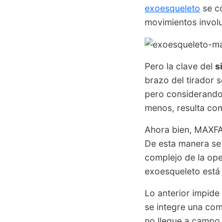
exoesqueleto
se co
movimientos involu
Pero la clave del
s
brazo del tirador s
pero considerando 
menos, resulta com
Ahora bien, MAXFA
De esta manera se
complejo de la op
exoesqueleto está
Lo anterior impide
se integre una com
no llegue a campo 