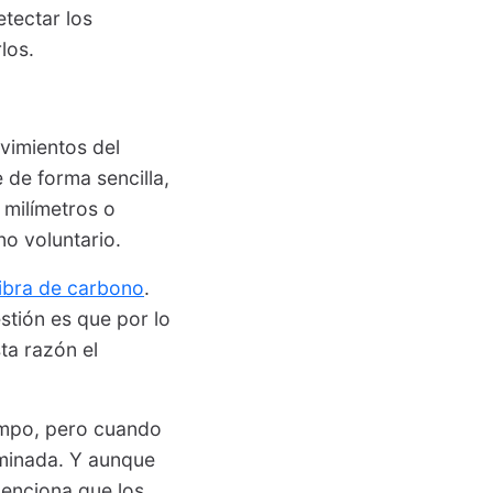
tectar los
los.
vimientos del
e de forma sencilla,
 milímetros o
no voluntario.
fibra de carbono
.
tión es que por lo
sta razón el
campo, pero cuando
iminada. Y aunque
menciona que los