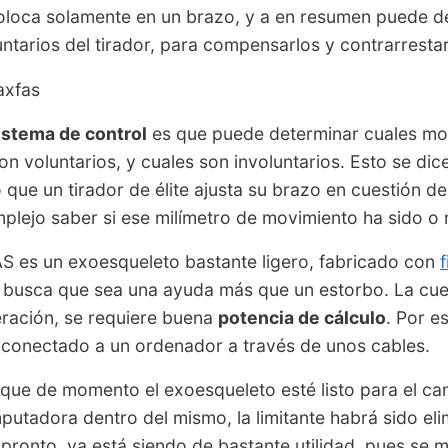
loca solamente en un brazo, y a en resumen puede de
ntarios del tirador, para compensarlos y contrarrestar
istema de control
es que puede determinar cuales mo
on voluntarios, y cuales son involuntarios. Esto se dic
que un tirador de élite ajusta su brazo en cuestión de
plejo saber si ese milímetro de movimiento ha sido o 
S es un exoesqueleto bastante ligero, fabricado con
 busca que sea una ayuda más que un estorbo. La cues
eración, se requiere buena
potencia de cálculo
. Por e
 conectado a un ordenador a través de unos cables.
 que de momento el exoesqueleto esté listo para el 
putadora dentro del mismo, la limitante habrá sido el
pronto, ya está siendo de bastante utilidad, pues se 