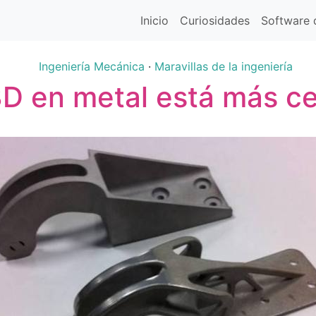
Inicio
Curiosidades
Software d
Ingeniería Mecánica
·
Maravillas de la ingeniería
3D en metal está más c