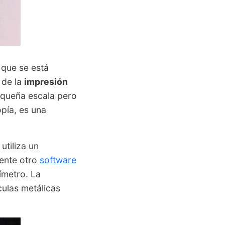
 que se está
 de la
impresión
equeña escala pero
pía, es una
utiliza un
mente otro
software
ímetro. La
culas metálicas