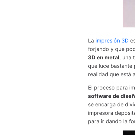
La
impresión 3D
es
forjando y que pod
3D en metal
, una
que luce bastante 
realidad que está a
El proceso para im
software de diseño
se encarga de divi
impresora deposita
para ir dando la f