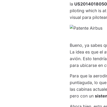
la
US2014018050
piloting which is a
visual para pilotea
Bueno, ya sabes q
La idea es que el 
avión. Esto tendría
para ubicarse en cu
Para que la aerod
puntiaguda, lo que 
las cabinas actuale
pero con un
sistem
Ahora bien, esto e