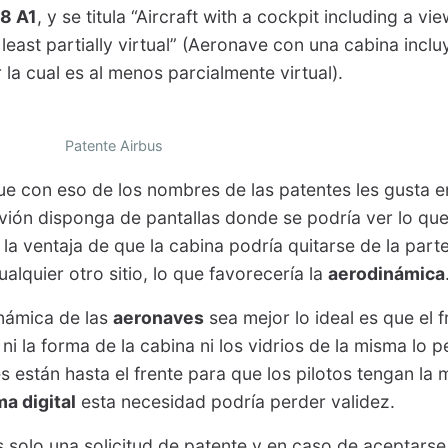
8 A1
, y se titula “Aircraft with a cockpit including a vi
t least partially virtual” (Aeronave con una cabina incl
r la cual es al menos parcialmente virtual).
Patente Airbus
ue con eso de los nombres de las patentes les gusta 
avión disponga de pantallas donde se podría ver lo qu
 la ventaja de que la cabina podría quitarse de la parte
alquier otro sitio, lo que favorecería la
aerodinámica
inámica de las
aeronaves
sea mejor lo ideal es que el 
ni la forma de la cabina ni los vidrios de la misma lo 
s están hasta el frente para que los pilotos tengan la m
a digital
esta necesidad podría perder validez.
s solo una solicitud de patente y en caso de aceptarse