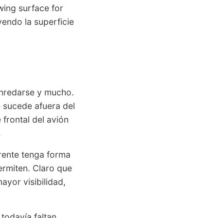
ewing surface for
uyendo la superficie
enredarse y mucho.
e sucede afuera del
 frontal del avión
.
frente tenga forma
permiten. Claro que
ayor visibilidad,
 todavía faltan