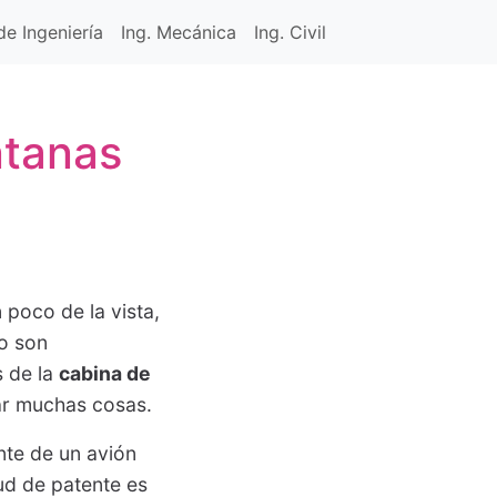
e Ingeniería
Ing. Mecánica
Ing. Civil
ntanas
 poco de la vista,
no son
s de la
cabina de
zar muchas cosas.
nte de un avión
tud de patente es