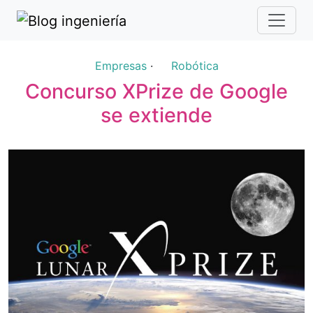
Empresas
·
Robótica
Concurso XPrize de Google
se extiende