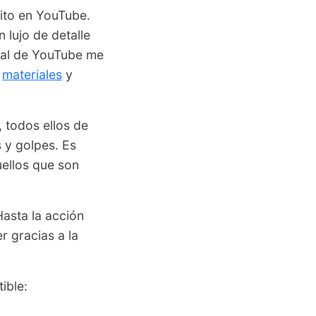
xito en YouTube.
lujo de detalle
nal de YouTube me
s
materiales
y
 todos ellos de
s y golpes. Es
uellos que son
Hasta la acción
 gracias a la
ible: