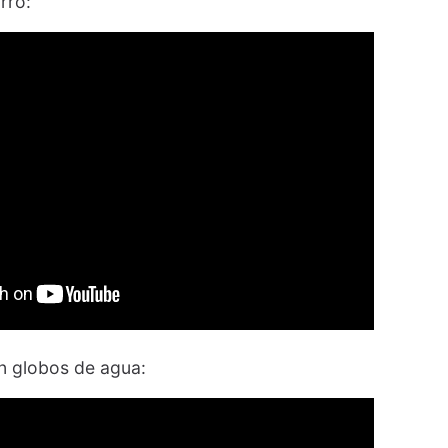
rro:
n globos de agua: