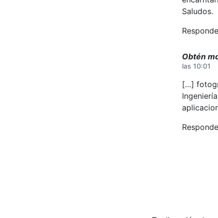
Saludos.
Responde
Obtén mod
las 10:01
[…] fotog
Ingenierí
aplicacio
Responde