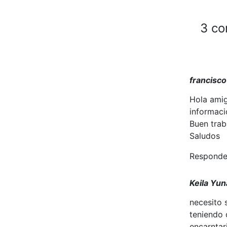
3 co
francisc
Hola amig
informaci
Buen trab
Saludos
Responde
Keila Yun
necesito 
teniendo 
encarntar